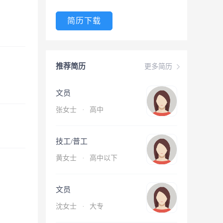
简历下载
推荐简历
更多简历
文员
张女士
·
高中
技工/普工
黄女士
·
高中以下
文员
沈女士
·
大专